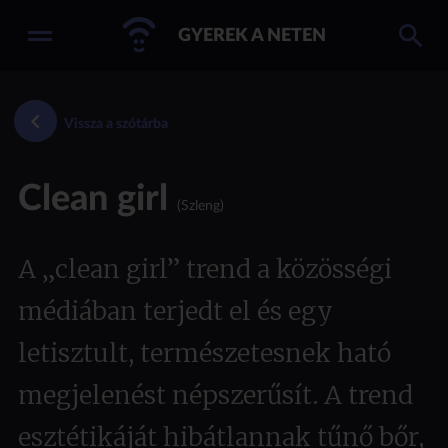
GYEREK A NETEN
Vissza a szótárba
Clean girl
(Szleng)
A „clean girl” trend a közösségi
médiában terjedt el és egy
letisztult, természetesnek ható
megjelenést népszerűsít. A trend
esztétikáját hibátlannak tűnő bőr,