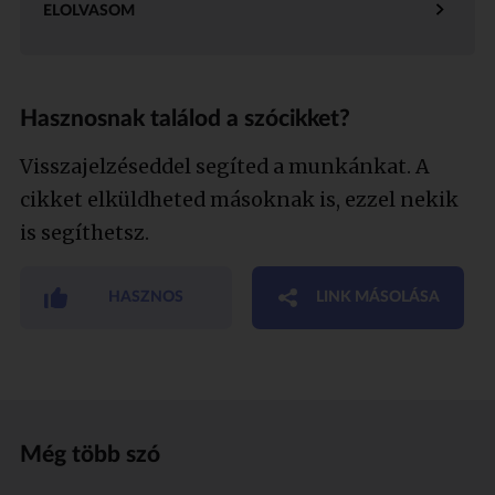
ELOLVASOM
Hasznosnak találod a szócikket?
Visszajelzéseddel segíted a munkánkat. A
cikket elküldheted másoknak is, ezzel nekik
is segíthetsz.
HASZNOS
LINK MÁSOLÁSA
Még több szó