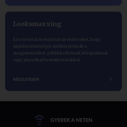
Looksmaxxing
Ez a trend arra ösztönzi az embereket, hogy
minden lehetséges módon javítsák a
megjelenésüket, például edzéssel, bőrápolással
vagy plasztikai beavatkozásokkal.
RÉSZLETESEN
GYEREK A NETEN