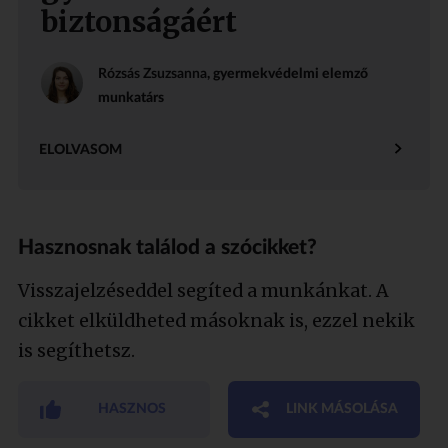
biztonságáért
Rózsás Zsuzsanna
, gyermekvédelmi elemző
munkatárs
ELOLVASOM
Hasznosnak találod a szócikket?
Visszajelzéseddel segíted a munkánkat. A
cikket elküldheted másoknak is, ezzel nekik
is segíthetsz.
HASZNOS
LINK MÁSOLÁSA