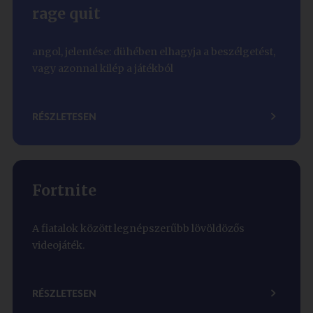
rage quit
angol, jelentése: dühében elhagyja a beszélgetést,
vagy azonnal kilép a játékból
RÉSZLETESEN
Fortnite
A fiatalok között legnépszerűbb lövöldözős
videojáték.
RÉSZLETESEN