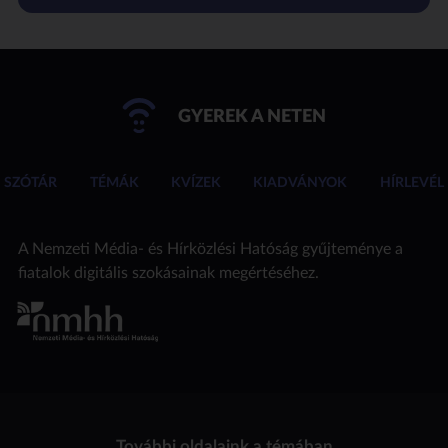
GYEREK A NETEN
SZÓTÁR
TÉMÁK
KVÍZEK
KIADVÁNYOK
HÍRLEVÉL
A Nemzeti Média- és Hírközlési Hatóság gyűjteménye a
fiatalok digitális szokásainak megértéséhez.
További oldalaink a témában