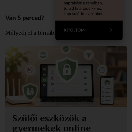
naprakész a témában,
töltsd ki a szócikkhez
kapcsolódó kvízünket!
Van 5 perced?
KITÖLTÖM
Mélyedj el a témában szakértőnkkel!
Szülői eszközök a
gyermekek online