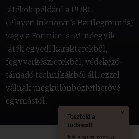
játékok például a PUBG
(PlayerUnknown’s Battlegrounds)
vagy a Fortnite is. Mindegyik
játék egyedi karakterekből,
fegyverkészletekből, védekező-
támadó technikákból áll, ezzel
válnak megkülönböztethetővé
egymástól.
Teszteld a
Quiz aba
tudásod!
Tudd meg mennyire vagy