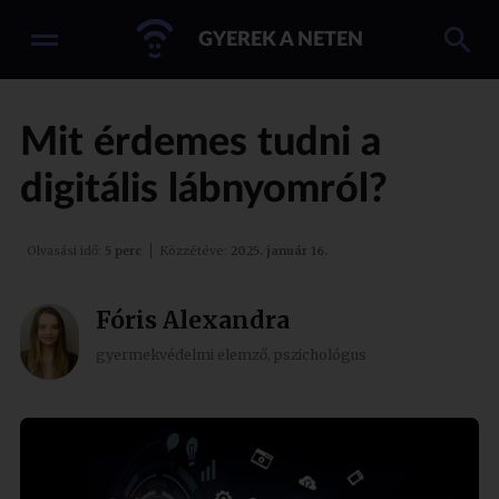
GYEREK A NETEN
Mit érdemes tudni a
digitális lábnyomról?
Olvasási idő:
5 perc
Közzétéve:
2025. január 16.
Fóris Alexandra
gyermekvédelmi elemző, pszichológus