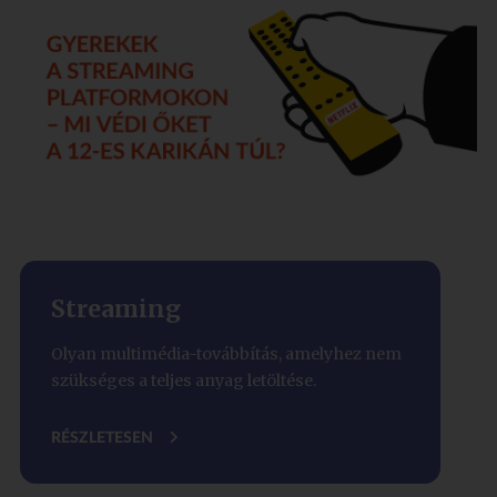
Streaming
Olyan multimédia-továbbítás, amelyhez nem
szükséges a teljes anyag letöltése.
RÉSZLETESEN