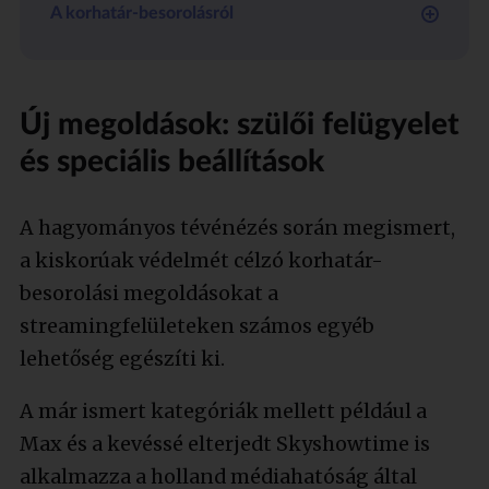
A korhatár-besorolásról
Míg a lineáris televízió-sugárzás esetében
2002. óta a médiaszolgáltató törvény által
előírt kötelessége elvégezni a közvetített
Új megoldások: szülői felügyelet
tartalmak korhatár-besorolását a
és speciális beállítások
Médiatanács egységes klasszifikációs
ajánlása alapján, a streamingszolgáltatók
A hagyományos tévénézés során megismert,
esetében ez csak 2023. óta törvényi elvárás.
a kiskorúak védelmét célzó korhatár-
A korhatár-besorolás már a Netflixen és
besorolási megoldásokat a
társain is jelen van, de a streaming
platformok nem maguk végzik a
streamingfelületeken számos egyéb
besorolást, a médiatartalom
lehetőség egészíti ki.
forgalmazójának a feladata, aminek
A már ismert kategóriák mellett például a
alkalmazása, megjelenítése
szolgáltatónként eltér. Panasz esetén,
Max és a kevéssé elterjedt Skyshowtime is
például ha egy műsorszámnak nem
alkalmazza a holland médiahatóság által