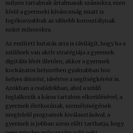
milyen tartalmak ártalmasak számukra, ezen
kívül a gyermeki kíváncsiság miatt is
fogékonyabbak az idősebb korosztálynak
szánt műsorokra.
Az említett kutatás arra is rávilágít, hogy ha a
szülőnek van aktív stratégiája a gyermek
digitális létét illetően, akkor a gyermek
kockázatos helyzetben gyakrabban hoz
helyes döntést, ideértve a segítségkérést is.
Azokban a családokban, ahol a szülő
foglalkozik a káros tartalom elkerülésével, a
gyermek életkorának, személyiségének
megfelelő programok kiválasztásával, a
gyermek is jobban szem előtt tarthatja, hogy
nem minden műsorszám való neki.