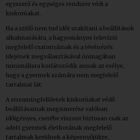
egyszerű és egységes rendszer védi a
kiskorúakat.
Ha a szülő nem tud időt szakítani a beállítások
alkalmazására, a hagyományos televízió
megfelelő csatornáinak és a tévénézés
idejének megválasztásával önmagában
minimálisra korlátozódik annak az esélye,
hogy a gyermek számára nem megfelelő
tartalmat lát.
A streamingfelületek kiskorúakat védő
beállításainak megismerése valóban
időigényes, cserébe viszont biztosan csak az
adott gyermek életkorának megfelelő
tartalmak kerülnek a képernyőjükre,