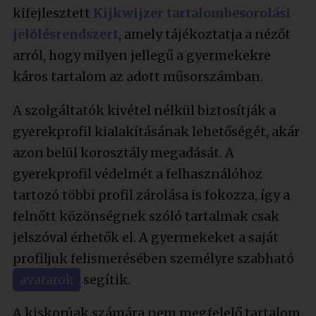
megfelelő a besorolása egy néző szerint, az
kifejlesztett
Kijkwijzer tartalombesorolási
esetet a Médiatanács vizsgálja, de döntést
jelölésrendszert
, amely tájékoztatja a nézőt
csak magyar szolgáltató esetén hozhat – a
arról, hogy milyen jellegű a gyermekekre
rendszerint külföldön bejegyzett
káros tartalom az adott műsorszámban.
streamingszolgáltatók kihágásai ügyében
az illetékes társhatóság jár el a magyar
A szolgáltatók kivétel nélkül biztosítják a
hatóság értesítése nyomán.
gyerekprofil kialakításának lehetőségét, akár
Emellett a televízióban bizonyos kategóriák
azon belül korosztály megadását. A
esetében a vetítés ideje is korlátozott a
gyerekprofil védelmét a felhasználóhoz
gyermekek védelme érdekében, a
tartozó többi profil zárolása is fokozza, így a
streaming-felületeken viszont bármikor
felnőtt közönségnek szóló tartalmak csak
hozzáférhetők a fiatalabb korosztály
jelszóval érhetők el. A gyermekeket a saját
számára nem ajánlott tartalmak is.
profiljuk felismerésében személyre szabható
avatarok
segítik.
A kiskorúak számára nem megfelelő tartalom