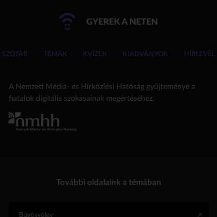
GYEREK A NETEN
SZÓTÁR
TÉMÁK
KVÍZEK
KIADVÁNYOK
HÍRLEVÉL
A Nemzeti Média- és Hírközlési Hatóság gyűjteménye a
fiatalok digitális szokásainak megértéséhez.
További oldalaink a témában
Bűvösvölgy