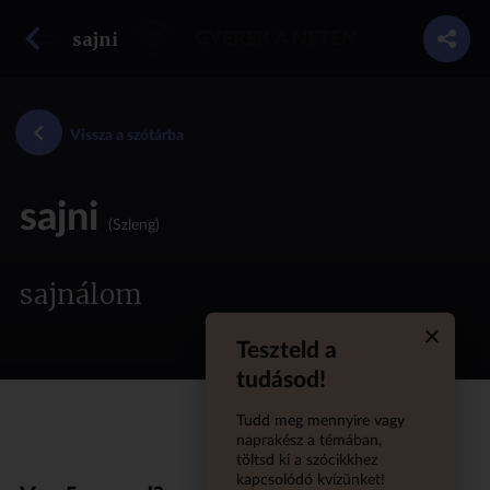
vissza a szótárba
sajni
GYEREK A NETEN
Vissza a szótárba
sajni
(Szleng)
sajnálom
Teszteld a
Quiz aba
tudásod!
Tudd meg mennyire vagy
naprakész a témában,
töltsd ki a szócikkhez
kapcsolódó kvízünket!