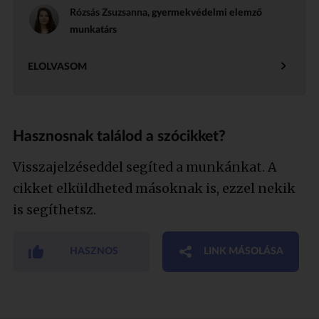
Rózsás Zsuzsanna
, gyermekvédelmi elemző
munkatárs
ELOLVASOM
Hasznosnak találod a szócikket?
Visszajelzéseddel segíted a munkánkat. A
cikket elküldheted másoknak is, ezzel nekik
is segíthetsz.
HASZNOS
LINK MÁSOLÁSA