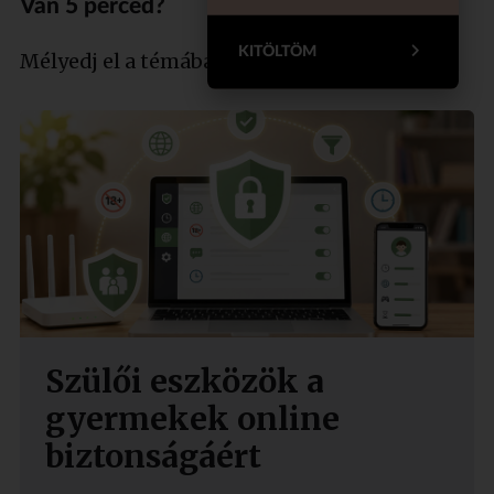
Van 5 perced?
KITÖLTÖM
Mélyedj el a témában szakértőnkkel!
Szülői eszközök a
gyermekek online
biztonságáért