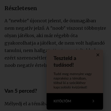
Részletesen
A "newbie" újoncot jelent, de önmagában
nem negatív jelző. A "noob" viszont többnyire
olyan játékos, aki már régebb óta
gyakorolhatja a játékot, de nem volt hajlandó
tanulni, nem hallgatott a tapasztaltabbakra,
ezért szerencsétlenül játszik, idegesítő. A
Teszteld a
Quiz aba
tudásod!
noob negatív értelmű kifejezés.
Tudd meg mennyire vagy
naprakész a témában,
töltsd ki a szócikkhez
kapcsolódó kvízünket!
Van 5 perced?
KITÖLTÖM
Mélyedj el a témában szakértőnkkel!