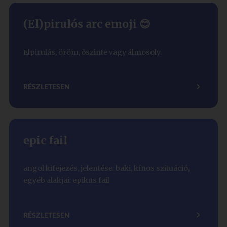
(El)pirulós arc emoji 😊
Elpirulás, öröm, őszinte vagy álmosoly.
RÉSZLETESEN
epic fail
angol kifejezés, jelentése: baki, kínos szituáció,
egyéb alakjai: epikus fail
RÉSZLETESEN