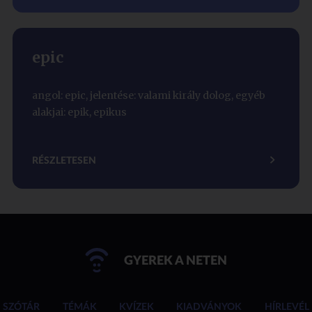
epic
angol: epic, jelentése: valami király dolog, egyéb
alakjai: epik, epikus
RÉSZLETESEN
GYEREK A NETEN
SZÓTÁR
TÉMÁK
KVÍZEK
KIADVÁNYOK
HÍRLEVÉL