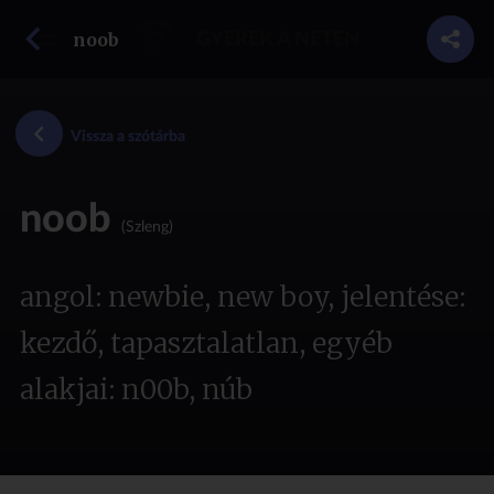
vissza a szótárba
noob
GYEREK A NETEN
Vissza a szótárba
noob
(Szleng)
angol: newbie, new boy, jelentése:
kezdő, tapasztalatlan, egyéb
alakjai: n00b, núb