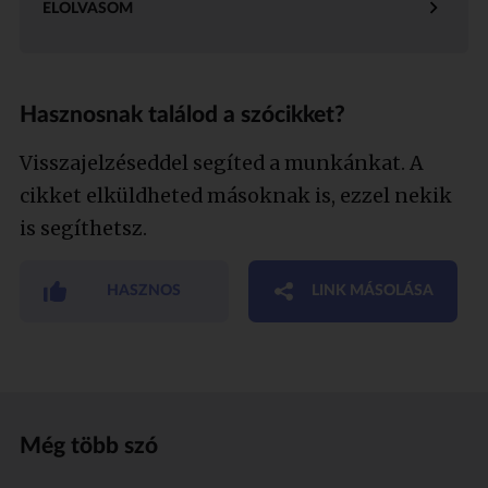
ELOLVASOM
Hasznosnak találod a szócikket?
Visszajelzéseddel segíted a munkánkat. A
cikket elküldheted másoknak is, ezzel nekik
is segíthetsz.
HASZNOS
LINK MÁSOLÁSA
Még több szó