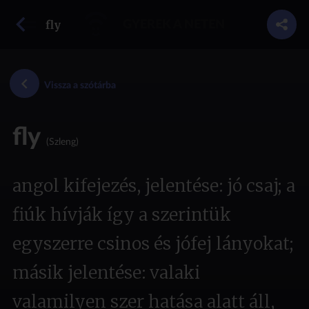
vissza a szótárba
fly
GYEREK A NETEN
Vissza a szótárba
fly
(Szleng)
angol kifejezés, jelentése: jó csaj; a
fiúk hívják így a szerintük
egyszerre csinos és jófej lányokat;
másik jelentése: valaki
valamilyen szer hatása alatt áll,