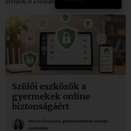
Mélyedj el a témában szakértőnkkel!
Szülői eszközök a
gyermekek online
biztonságáért
Rózsás Zsuzsanna
, gyermekvédelmi elemző
munkatárs