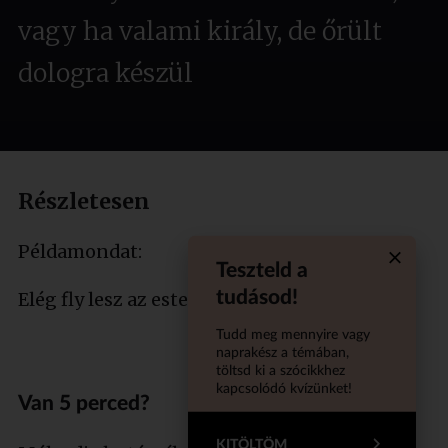
vagy ha valami király, de őrült
dologra készül
Részletesen
Példamondat:
Teszteld a
Quiz aba
tudásod!
Elég fly lesz az este!
Tudd meg mennyire vagy
naprakész a témában,
töltsd ki a szócikkhez
kapcsolódó kvízünket!
Van 5 perced?
KITÖLTÖM