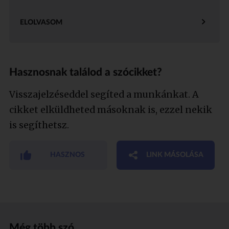
ELOLVASOM
Hasznosnak találod a szócikket?
Visszajelzéseddel segíted a munkánkat. A
cikket elküldheted másoknak is, ezzel nekik
is segíthetsz.
HASZNOS
LINK MÁSOLÁSA
Még több szó