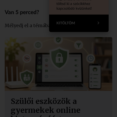
töltsd ki a szócikkhez
kapcsolódó kvízünket!
Van 5 perced?
KITÖLTÖM
Mélyedj el a témában szakértőnkkel!
Szülői eszközök a
gyermekek online