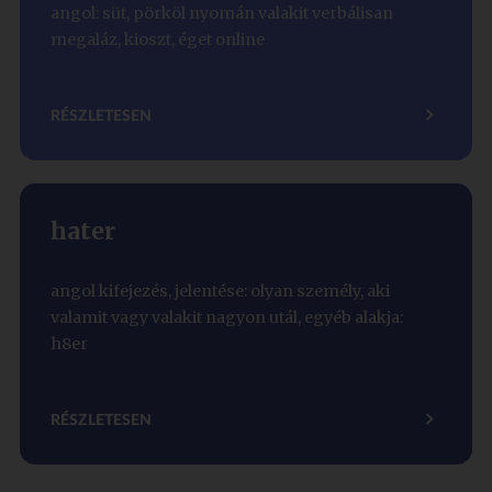
angol: süt, pörköl nyomán valakit verbálisan
megaláz, kioszt, éget online
RÉSZLETESEN
hater
angol kifejezés, jelentése: olyan személy, aki
valamit vagy valakit nagyon utál, egyéb alakja:
h8er
RÉSZLETESEN