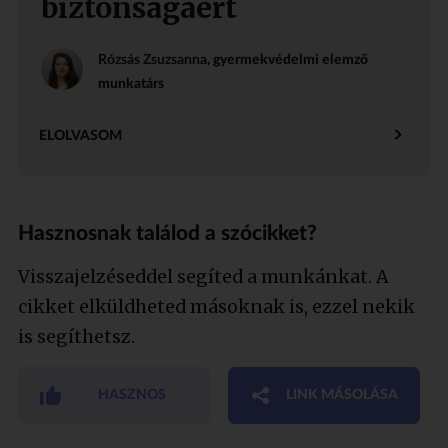
biztonságáért
Rózsás Zsuzsanna
, gyermekvédelmi elemző
munkatárs
ELOLVASOM
Hasznosnak találod a szócikket?
Visszajelzéseddel segíted a munkánkat. A
cikket elküldheted másoknak is, ezzel nekik
is segíthetsz.
HASZNOS
LINK MÁSOLÁSA