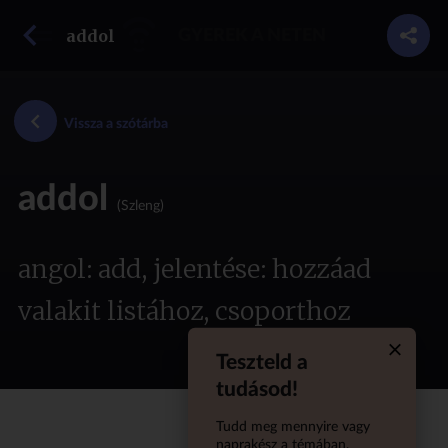
vissza a szótárba
addol
GYEREK A NETEN
Vissza a szótárba
addol
(Szleng)
angol: add, jelentése: hozzáad
valakit listához, csoporthoz
Teszteld a
Quiz aba
tudásod!
Tudd meg mennyire vagy
naprakész a témában,