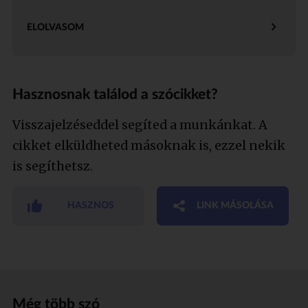
ELOLVASOM
Hasznosnak találod a szócikket?
Visszajelzéseddel segíted a munkánkat. A
cikket elküldheted másoknak is, ezzel nekik
is segíthetsz.
HASZNOS
LINK MÁSOLÁSA
Még több szó