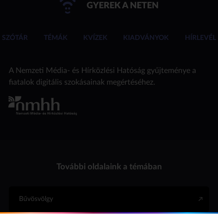
GYEREK A NETEN
SZÓTÁR
TÉMÁK
KVÍZEK
KIADVÁNYOK
HÍRLEVÉL
A Nemzeti Média- és Hírközlési Hatóság gyűjteménye a
fiatalok digitális szokásainak megértéséhez.
További oldalaink a témában
Bűvösvölgy