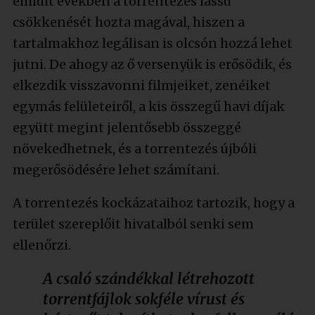
elmúlt években a torrentezés lassú
csökkenését hozta magával, hiszen a
tartalmakhoz legálisan is olcsón hozzá lehet
jutni. De ahogy az ő versenyük is erősödik, és
elkezdik visszavonni filmjeiket, zenéiket
egymás felületeiről, a kis összegű havi díjak
együtt megint jelentősebb összeggé
növekedhetnek, és a torrentezés újbóli
megerősödésére lehet számítani.
A torrentezés kockázataihoz tartozik, hogy a
terület szereplőit hivatalból senki sem
ellenőrzi.
A csaló szándékkal létrehozott
torrentfájlok sokféle vírust és