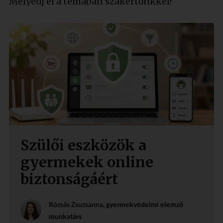
Mélyedj el a témában szakértőnkkel!
Szülői eszközök a
gyermekek online
biztonságáért
Rózsás Zsuzsanna
, gyermekvédelmi elemző
munkatárs