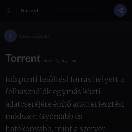
vissza a szótárba
Torrent
GYEREK A NETEN
Vissza a szótárba
Torrent
(Jelenség, fogalom)
Központi letöltési forrás helyett a
felhasználók egymás közti
adatcseréjére építő adatterjesztési
módszer. Gyorsabb és
hatékonyabb, mint a szerver-