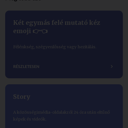
Két egymás felé mutató kéz
emoji 👉👈
Félénkség, szégyenlősség vagy hezitálás.
RÉSZLETESEN
Story
A közösségimédia-oldalakról 24 óra után eltűnő
képek és videók.