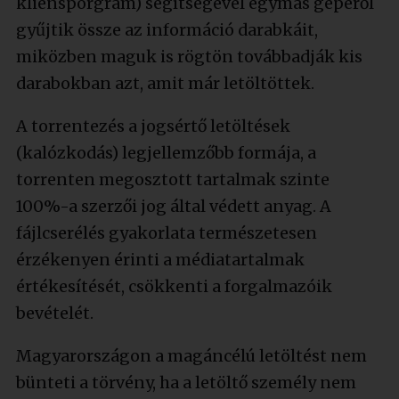
kliensporgram) segítségével egymás gépéről
gyűjtik össze az információ darabkáit,
miközben maguk is rögtön továbbadják kis
darabokban azt, amit már letöltöttek.
A torrentezés a jogsértő letöltések
(kalózkodás) legjellemzőbb formája, a
torrenten megosztott tartalmak szinte
100%-a szerzői jog által védett anyag. A
fájlcserélés gyakorlata természetesen
érzékenyen érinti a médiatartalmak
értékesítését, csökkenti a forgalmazóik
bevételét.
Magyarországon a magáncélú letöltést nem
bünteti a törvény, ha a letöltő személy nem