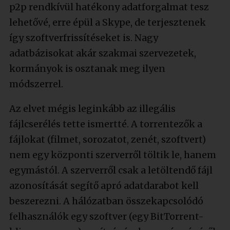
p2p rendkívül hatékony adatforgalmat tesz
lehetővé, erre épül a Skype, de terjesztenek
így szoftverfrissítéseket is. Nagy
adatbázisokat akár szakmai szervezetek,
kormányok is osztanak meg ilyen
módszerrel.
Az elvet mégis leginkább az illegális
fájlcserélés tette ismertté. A torrentezők a
fájlokat (filmet, sorozatot, zenét, szoftvert)
nem egy központi szerverről töltik le, hanem
egymástól. A szerverről csak a letöltendő fájl
azonosítását segítő apró adatdarabot kell
beszerezni. A hálózatban összekapcsolódó
felhasználók egy szoftver (egy BitTorrent-