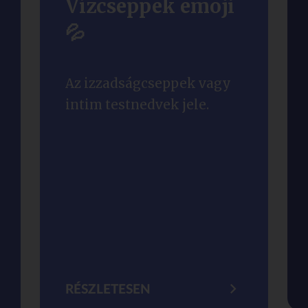
Vízcseppek emoji
💦
Az izzadságcseppek vagy
intim testnedvek jele.
RÉSZLETESEN