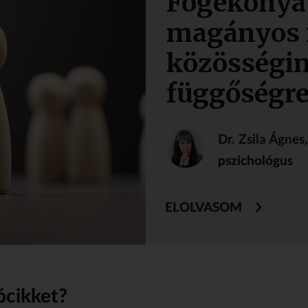
Fogékonya
magányos f
közösségi
függőségre
Dr. Zsila Ágnes
pszichológus
ELOLVASOM
ócikket?