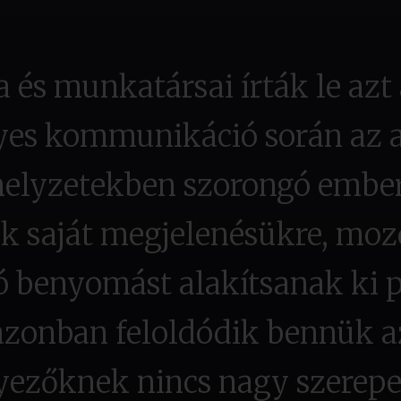
és munkatársai írták le azt 
lyes kommunikáció során az 
helyzetekben szorongó embe
ak saját megjelenésükre, moz
ó benyomást alakítsanak ki 
 azonban feloldódik bennük az
yezőknek nincs nagy szerepe