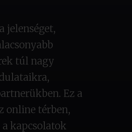
a jelenséget,
alacsonyabb
rek túl nagy
dulataikra,
partnerükben. Ez a
 online térben,
 a kapcsolatok