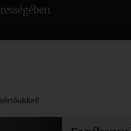
erességében.
kértőnkkel!