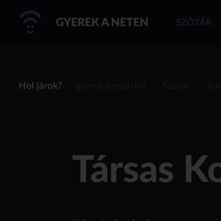
GYEREK A NETEN
SZÓTÁR
Hol járok?
gyerekaneten.hu
Szótár
Jel
Társas K