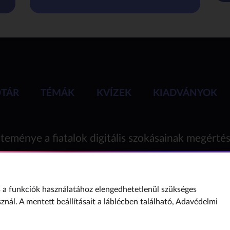
ÓTÁR
TÉMÁK
KVÍZEK
KIADVÁNYOK
teménye a fiatalok digitális szokásainak megérté
a funkciók használatához elengedhetetlenül szükséges
sznál. A mentett beállításait a láblécben található,
Adavédelmi