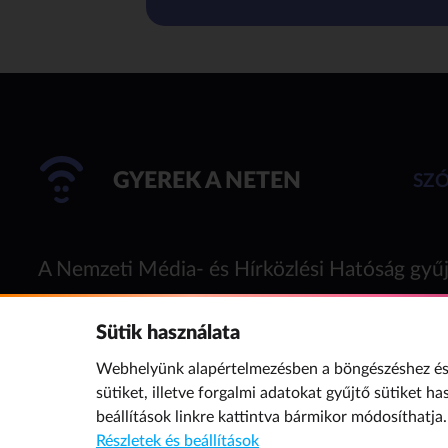
GYEREK A NETEN
SZ
A Nemzeti Média- és Hírközlési Hatóság gyűj
Sütik használata
Webhelyünk alapértelmezésben a böngészéshez és 
sütiket, illetve forgalmi adatokat gyűjtő sütiket ha
beállítások
linkre kattintva bármikor módosíthatja.
Részletek és beállítások