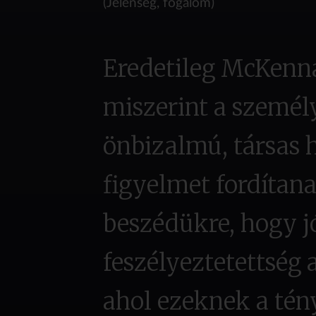
(Jelenség, fogalom)
Eredetileg McKenna 
miszerint a szemé
önbizalmú, társas 
figyelmet fordítan
beszédükre, hogy j
feszélyeztetettség
ahol ezeknek a tén