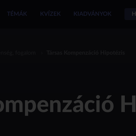
TÉMÁK
KVÍZEK
KIADVÁNYOK
H
enség, fogalom
Társas Kompenzáció Hipotézis
ompenzáció H