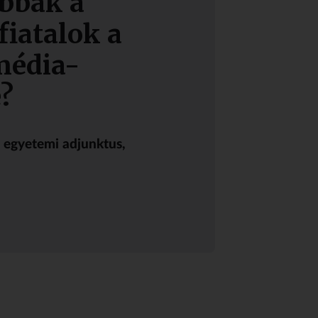
bbak a
iatalok a
média-
?
, egyetemi adjunktus,