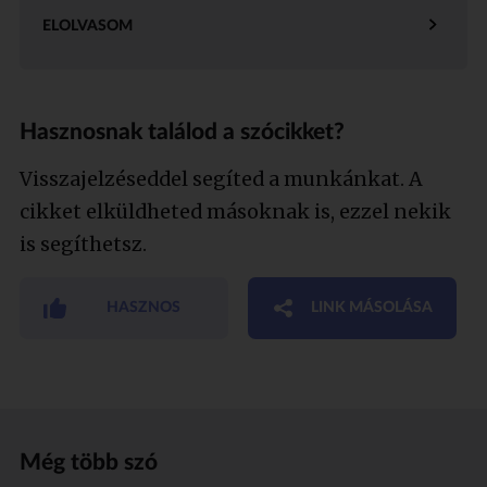
ELOLVASOM
Hasznosnak találod a szócikket?
Visszajelzéseddel segíted a munkánkat. A
cikket elküldheted másoknak is, ezzel nekik
is segíthetsz.
HASZNOS
LINK MÁSOLÁSA
Még több szó