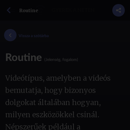
vissza a szótárba
Routine
GYEREK A NETEN
Vissza a szótárba
Routine
(Jelenség, fogalom)
Videótípus, amelyben a videós
bemutatja, hogy bizonyos
dolgokat általában hogyan,
milyen eszközökkel csinál.
Népszerűek például a