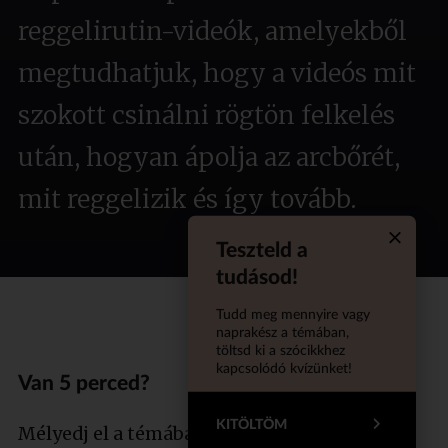
reggelirutin-videók, amelyekből
megtudhatjuk, hogy a videós mit
szokott csinálni rögtön felkelés
után, hogyan ápolja az arcbőrét,
mit reggelizik és így tovább.
Teszteld a
Quiz aba
tudásod!
Tudd meg mennyire vagy
naprakész a témában,
töltsd ki a szócikkhez
kapcsolódó kvízünket!
Van 5 perced?
KITÖLTÖM
Mélyedj el a témában szakértőnkkel!