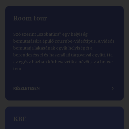
Room tour
Szó szerint „szobatúra”, egy helyiség
bemutatására épülő YouTube-videótípus. A videós
bemutatja lakásának egyik helyiségét a
berendezéssel és használati tárgyaival együtt. Ha
az egész házban körbevezetik a nézőt, az a house
tour.
RÉSZLETESEN
KBE