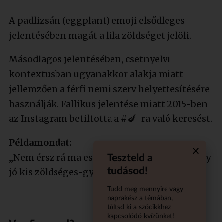
A padlizsán (eggplant) emoji elsődleges
jelentésében magát a lila zöldséget jelöli.
Másodlagos jelentésében, csetnyelvi
kontextusban ugyanakkor alakja miatt
jellemzően a férfi nemi szerv helyettesítésére
használják. Fallikus jelentése miatt 2015-ben
az Instagram betiltotta a #🍆-ra való keresést.
Példamondat:
„Nem érsz rá ma este? Főzhetnénk együtt egy
Teszteld a
Quiz aba
tudásod!
jó kis zöldséges-gyümölcsös paellát. 🍑🍆”
Tudd meg mennyire vagy
naprakész a témában,
töltsd ki a szócikkhez
kapcsolódó kvízünket!