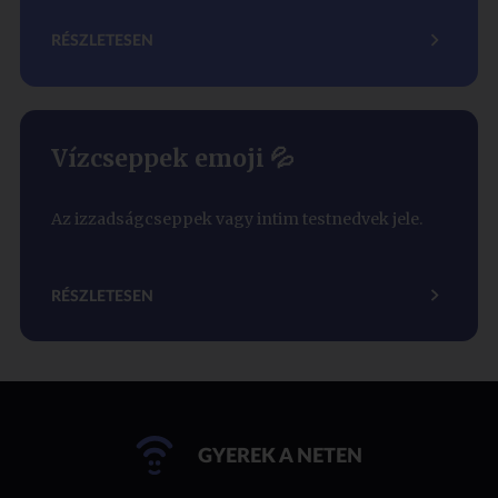
RÉSZLETESEN
Vízcseppek emoji 💦
Az izzadságcseppek vagy intim testnedvek jele.
RÉSZLETESEN
GYEREK A NETEN