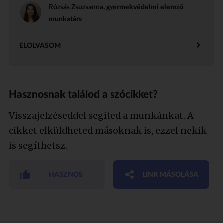
Rózsás Zsuzsanna
, gyermekvédelmi elemző
munkatárs
ELOLVASOM
Hasznosnak találod a szócikket?
Visszajelzéseddel segíted a munkánkat. A
cikket elküldheted másoknak is, ezzel nekik
is segíthetsz.
HASZNOS
LINK MÁSOLÁSA