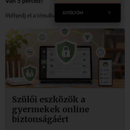
Van 5 perced?
KITÖLTÖM
Mélyedj el a témában szakértőnkkel!
Szülői eszközök a
gyermekek online
biztonságáért