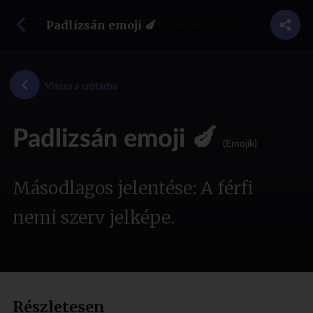
vissza a szótárba
Padlizsán emoji 🍆
GYEREK A NETEN
Vissza a szótárba
Padlizsán emoji 🍆
(Emojik)
Másodlagos jelentése: A férfi
nemi szerv jelképe.
Részletesen