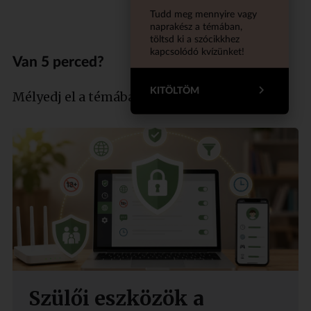
Tudd meg mennyire vagy
naprakész a témában,
töltsd ki a szócikkhez
kapcsolódó kvízünket!
Van 5 perced?
KITÖLTÖM
Mélyedj el a témában szakértőnkkel!
Szülői eszközök a