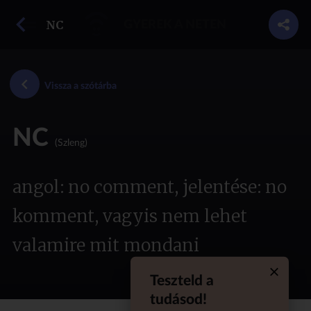
vissza a szótárba
NC
GYEREK A NETEN
Vissza a szótárba
NC
(Szleng)
angol: no comment, jelentése: no
komment, vagyis nem lehet
valamire mit mondani
Teszteld a
Quiz aba
tudásod!