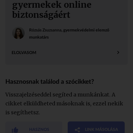
gyermekek online
biztonságáért
Rózsás Zsuzsanna
, gyermekvédelmi elemző
munkatárs
ELOLVASOM
Hasznosnak találod a szócikket?
Visszajelzéseddel segíted a munkánkat. A
cikket elküldheted másoknak is, ezzel nekik
is segíthetsz.
HASZNOS
LINK MÁSOLÁSA