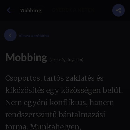
vissza a szótárba
Mobbing
GYEREK A NETEN
Vissza a szótárba
Mobbing
(Jelenség, fogalom)
Csoportos, tartós zaklatés és
kiközösítés egy közösségen belül.
Nem egyéni konfliktus, hanem
rendszerszintű bántalmazási
forma. Munkahelyen,