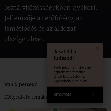
osztályközösségekben gyakori.
Jellemzője az erőfölény, az
ismétlődés és az áldozat
elszigetelése.
Teszteld a
Quiz aba
tudásod!
Tudd meg mennyire vagy
naprakész a témában,
töltsd ki a szócikkhez
kapcsolódó kvízünket!
Van 5 perced?
KITÖLTÖM
Mélyedj el a témában szakértőnkkel!