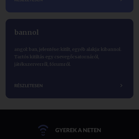
bannol
angol: ban, jelentése: kitilt, egyéb alakja: kibannol.
Tartós kitiltás egy csevegőcsatornáról,
játékszerverről, fórumról.
RÉSZLETESEN
GYEREK A NETEN