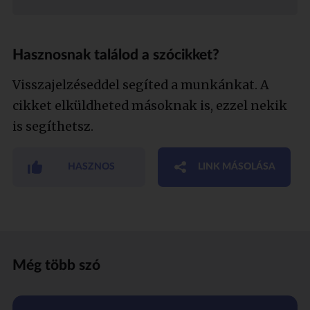
Hasznosnak találod a szócikket?
Visszajelzéseddel segíted a munkánkat. A
cikket elküldheted másoknak is, ezzel nekik
is segíthetsz.
HASZNOS
LINK MÁSOLÁSA
Még több szó