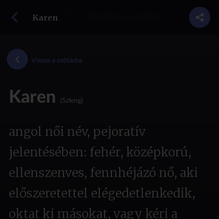
vissza a szótárba
Karen
GYEREK A NETEN
Vissza a szótárba
Karen
(Szleng)
angol női név, pejoratív
jelentésében: fehér, középkorú,
ellenszenves, fennhéjázó nő, aki
előszeretettel elégedetlenkedik,
oktat ki másokat, vagy kéri a