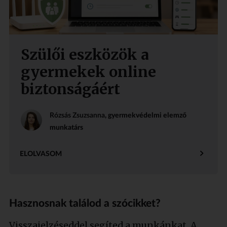
Szülői eszközök a
gyermekek online
biztonságáért
Rózsás Zsuzsanna
, gyermekvédelmi elemző
munkatárs
ELOLVASOM
Hasznosnak találod a szócikket?
Visszajelzéseddel segíted a munkánkat. A