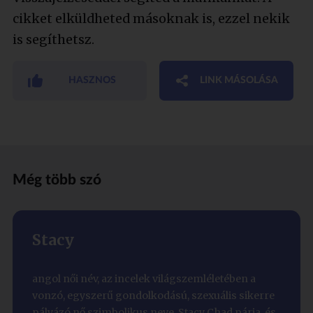
cikket elküldheted másoknak is, ezzel nekik
is segíthetsz.
HASZNOS
LINK MÁSOLÁSA
Még több szó
Stacy
angol női név, az incelek világszemléletében a
vonzó, egyszerű gondolkodású, szexuális sikerre
pályázó nő szimbolikus neve. Stacy Chad párja, és