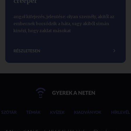
creeper
angol kifejezés, jelentése: olyan személy, akitől az
embernek borsódzik a háta, vagy akiből simán
kinézi, hogy zaklat másokat
RÉSZLETESEN
GYEREK A NETEN
SZÓTÁR
TÉMÁK
KVÍZEK
KIADVÁNYOK
HÍRLEVÉL