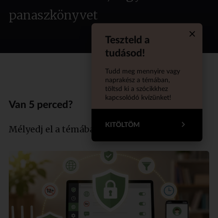
panaszkönyvet
Teszteld a
Quiz aba
tudásod!
Tudd meg mennyire vagy
naprakész a témában,
töltsd ki a szócikkhez
kapcsolódó kvízünket!
Van 5 perced?
KITÖLTÖM
Mélyedj el a témában szakértőnkkel!