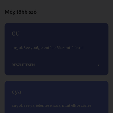
Még több szó
CU
angol: See you!, jelentése: Viszontlátásra!
RÉSZLETESEN
cya
angol: see ya, jelentése: szia, mint elköszönés