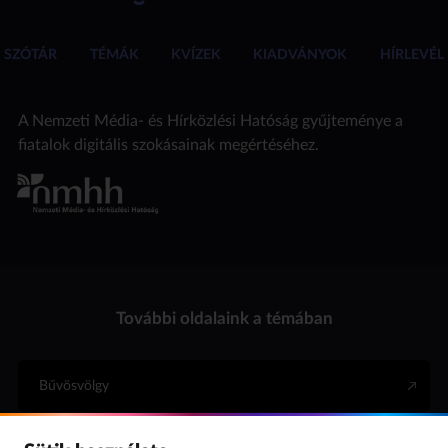
SZÓTÁR
TÉMÁK
KVÍZEK
KIADVÁNYOK
HÍRLEVÉL
A Nemzeti Média- és Hírközlési Hatóság gyűjteménye a
fiatalok digitális szokásainak megértéséhez.
További oldalaink a témában
Bűvösvölgy