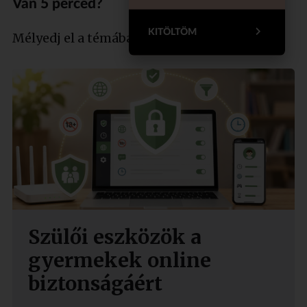
Van 5 perced?
KITÖLTÖM
Mélyedj el a témában szakértőnkkel!
Szülői eszközök a
gyermekek online
biztonságáért