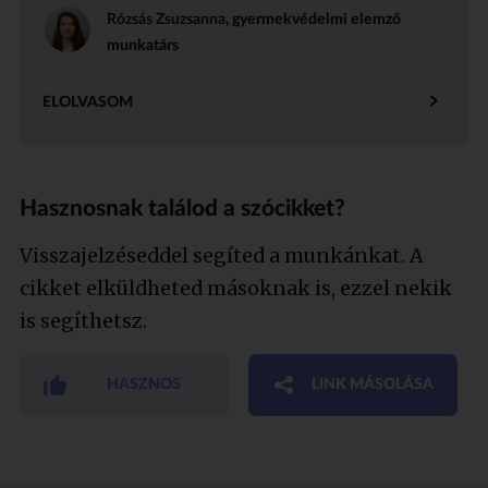
Rózsás Zsuzsanna
, gyermekvédelmi elemző
munkatárs
ELOLVASOM
Hasznosnak találod a szócikket?
Visszajelzéseddel segíted a munkánkat. A
cikket elküldheted másoknak is, ezzel nekik
is segíthetsz.
HASZNOS
LINK MÁSOLÁSA