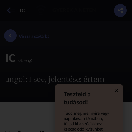
vissza a szótárba
IC
GYEREK A NETEN
Vissza a szótárba
IC
(Szleng)
angol: I see, jelentése: értem
Teszteld a
Quiz aba
tudásod!
Tudd meg mennyire vagy
naprakész a témában,
töltsd ki a szócikkhez
kapcsolódó kvízünket!