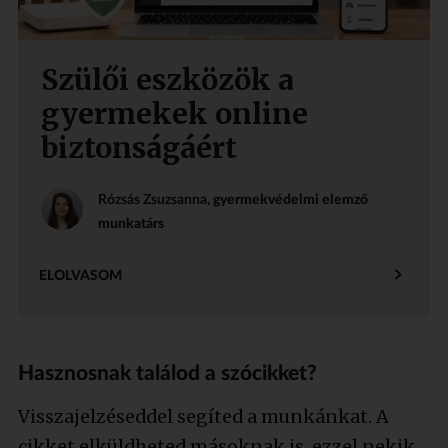
Szülői eszközök a
gyermekek online
biztonságáért
Rózsás Zsuzsanna
, gyermekvédelmi elemző
munkatárs
ELOLVASOM
Hasznosnak találod a szócikket?
Visszajelzéseddel segíted a munkánkat. A
cikket elküldheted másoknak is, ezzel nekik