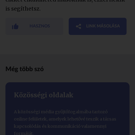
is segíthetsz.
HASZNOS
LINK MÁSOLÁSA
Még több szó
Közösségi oldalak
A közösségi média gyűjtőfogalmába tartozó
online felületek, amelyek lehetővé teszik a társas
kapcsolódás és kommunikáció valamennyi
formáját.