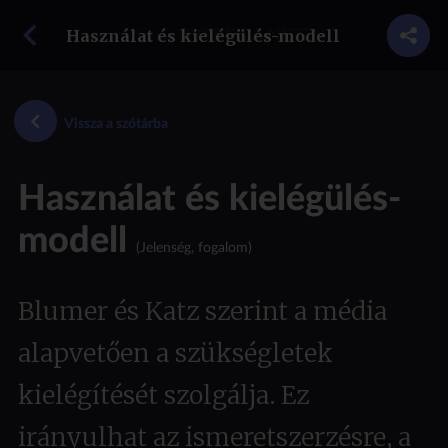
vissza a szótárba
Használat és kielégülés-modell
GYEREK A NETEN
Vissza a szótárba
Használat és kielégülés-
modell
(Jelenség, fogalom)
Blumer és Katz szerint a média
alapvetően a szükségletek
kielégítését szolgálja. Ez
irányulhat az ismeretszerzésre, a