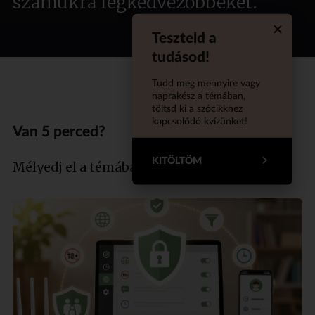
számukra legkedvezőbbeket.
Teszteld a
Quiz aba
tudásod!
Tudd meg mennyire vagy
naprakész a témában,
töltsd ki a szócikkhez
kapcsolódó kvízünket!
Van 5 perced?
KITÖLTÖM
Mélyedj el a témában szakértőnkkel!