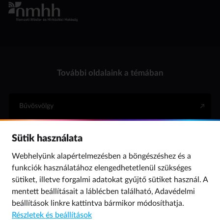
További oldalaink a témában
Bűvösvölgy
Sütik használata
Internet Hotline
Webhelyünk alapértelmezésben a böngészéshez és a
funkciók használatához elengedhetetlenül szükséges
Para (gyermekvédelem)
sütiket, illetve forgalmi adatokat gyűjtő sütiket használ. A
mentett beállításait a láblécben található,
Adavédelmi
beállítások
linkre kattintva bármikor módosíthatja.
© 2019 NMHH Minden jog fenntartva. | Tárhelyszolgáltató: Nemzeti Média- és
Részletek és beállítások