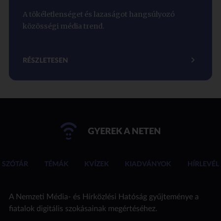
A tökéletlenséget és lazaságot hangsúlyozó
közösségi média trend.
RÉSZLETESEN
GYEREK A NETEN
SZÓTÁR
TÉMÁK
KVÍZEK
KIADVÁNYOK
HÍRLEVÉL
A Nemzeti Média- és Hírközlési Hatóság gyűjteménye a
fiatalok digitális szokásainak megértéséhez.