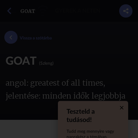
vissza a szótárba
GOAT
GYEREK A NETEN
Vissza a szótárba
GOAT
(Szleng)
angol: greatest of all times,
jelentése: minden idők legjobbja
Teszteld a
Quiz aba
tudásod!
Tudd meg mennyire vagy
naprakész a témában,