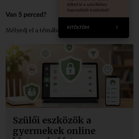
töltsd ki a szócikkhez
kapcsolódó kvízünket!
Van 5 perced?
KITÖLTÖM
Mélyedj el a témában szakértőnkkel!
Szülői eszközök a
gyermekek online