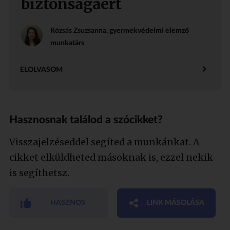
biztonságáért
Rózsás Zsuzsanna
, gyermekvédelmi elemző
munkatárs
ELOLVASOM
Hasznosnak találod a szócikket?
Visszajelzéseddel segíted a munkánkat. A
cikket elküldheted másoknak is, ezzel nekik
is segíthetsz.
HASZNOS
LINK MÁSOLÁSA