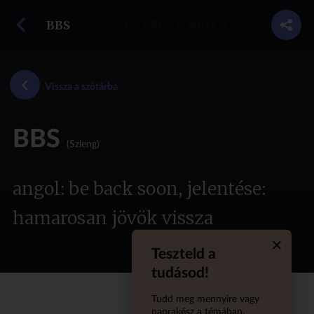
vissza a szótárba
BBS
GYEREK A NETEN
Vissza a szótárba
BBS
(Szleng)
angol: be back soon, jelentése:
hamarosan jövök vissza
Teszteld a
Quiz aba
tudásod!
Tudd meg mennyire vagy
naprakész a témában,