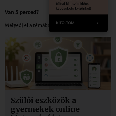
töltsd ki a szócikkhez
kapcsolódó kvízünket!
Van 5 perced?
KITÖLTÖM
Mélyedj el a témában szakértőnkkel!
Szülői eszközök a
gyermekek online