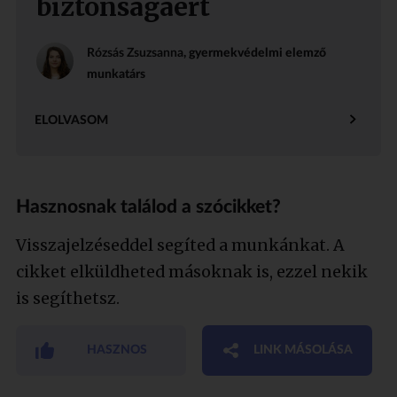
biztonságáért
Rózsás Zsuzsanna
, gyermekvédelmi elemző
munkatárs
ELOLVASOM
Hasznosnak találod a szócikket?
Visszajelzéseddel segíted a munkánkat. A
cikket elküldheted másoknak is, ezzel nekik
is segíthetsz.
HASZNOS
LINK MÁSOLÁSA