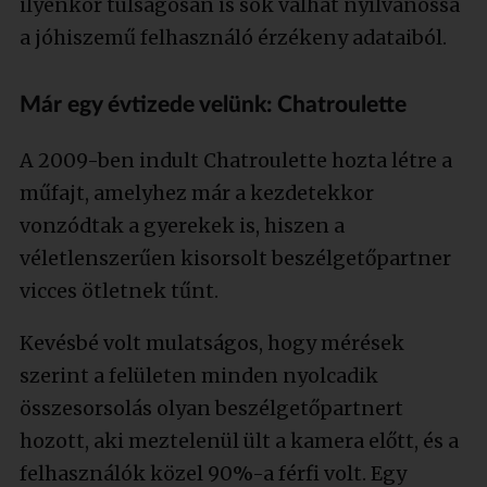
ilyenkor túlságosan is sok válhat nyilvánossá
a jóhiszemű felhasználó érzékeny adataiból.
Már egy évtizede velünk: Chatroulette
A 2009-ben indult Chatroulette hozta létre a
műfajt, amelyhez már a kezdetekkor
vonzódtak a gyerekek is, hiszen a
véletlenszerűen kisorsolt beszélgetőpartner
vicces ötletnek tűnt.
Kevésbé volt mulatságos, hogy mérések
szerint a felületen minden nyolcadik
összesorsolás olyan beszélgetőpartnert
hozott, aki meztelenül ült a kamera előtt, és a
felhasználók közel 90%-a férfi volt. Egy