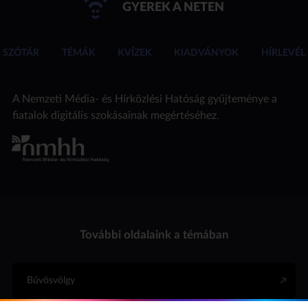
GYEREK A NETEN
SZÓTÁR
TÉMÁK
KVÍZEK
KIADVÁNYOK
HÍRLEVÉL
A Nemzeti Média- és Hírközlési Hatóság gyűjteménye a
fiatalok digitális szokásainak megértéséhez.
További oldalaink a témában
Bűvösvölgy