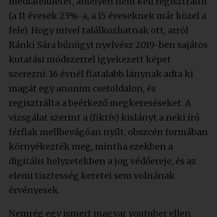
médiafelületet, amelyen nem kell regisztrálni
(a 11 évesek 23%-a, a 15 éveseknek már közel a
fele). Hogy mivel találkozhatnak ott, arról
Ránki Sára bűnügyi nyelvész 2019-ben sajátos
kutatási módszerrel igyekezett képet
szerezni. 16 évnél fiatalabb lánynak adta ki
magát egy anonim csetoldalon, és
regisztrálta a beérkező megkereséseket. A
vizsgálat szerint a (fiktív) kislányt a neki író
férfiak mellbevágóan nyílt, obszcén formában
környékezték meg, mintha ezekben a
digitális helyzetekben a jog védőereje, és az
elemi tisztesség keretei sem volnának
érvényesek.
Nemrég egy ismert magyar youtuber ellen