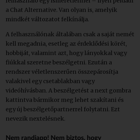
felhasználó egy ismeretlennel – ilyen például
a Chat Alternative. Van olyan is, amelyik
mindkét változatot felkínálja.
A felhasználónak általában csak a saját nemét
kell megadnia, esetleg az érdeklődési körét,
hobbiját, valamint azt, hogy lányokkal vagy
fiúkkal szeretne beszélgetni. Ezután a
rendszer véletlenszerűen összepárosítja
valakivel egy csetablakban vagy
videóhívásban. A beszélgetést a next gombra
kattintva bármikor meg lehet szakítani és
egy új beszélgetőpartnerrel folytatni. Ezt
nevezik nextelésnek.
Nem randiapp! Nem biztos, hogy