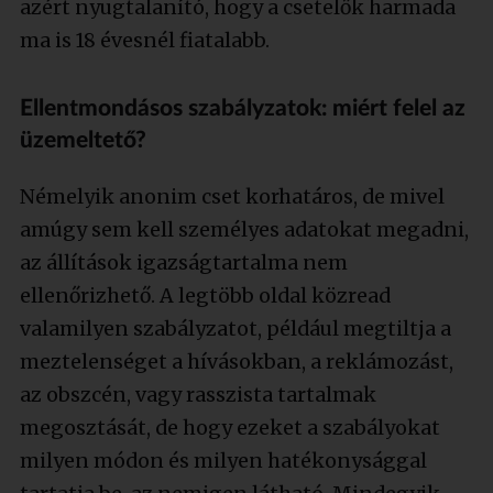
azért nyugtalanító, hogy a csetelők harmada
ma is 18 évesnél fiatalabb.
Ellentmondásos szabályzatok: miért felel az
üzemeltető?
Némelyik anonim cset korhatáros, de mivel
amúgy sem kell személyes adatokat megadni,
az állítások igazságtartalma nem
ellenőrizhető. A legtöbb oldal közread
valamilyen szabályzatot, például megtiltja a
meztelenséget a hívásokban, a reklámozást,
az obszcén, vagy rasszista tartalmak
megosztását, de hogy ezeket a szabályokat
milyen módon és milyen hatékonysággal