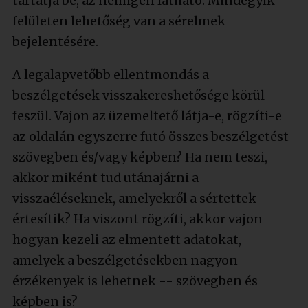
tartatja be, az nemigen látható. Mindegyik
felületen lehetőség van a sérelmek
bejelentésére.
A legalapvetőbb ellentmondás a
beszélgetések visszakereshetősége körül
feszül. Vajon az üzemeltető látja-e, rögzíti-e
az oldalán egyszerre futó összes beszélgetést
szövegben és/vagy képben? Ha nem teszi,
akkor miként tud utánajárni a
visszaéléseknek, amelyekről a sértettek
értesítik? Ha viszont rögzíti, akkor vajon
hogyan kezeli az elmentett adatokat,
amelyek a beszélgetésekben nagyon
érzékenyek is lehetnek -- szövegben és
képben is?