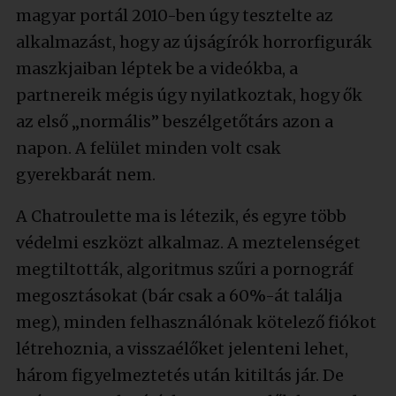
magyar portál 2010-ben úgy tesztelte az
alkalmazást, hogy az újságírók horrorfigurák
maszkjaiban léptek be a videókba, a
partnereik mégis úgy nyilatkoztak, hogy ők
az első „normális” beszélgetőtárs azon a
napon. A felület minden volt csak
gyerekbarát nem.
A Chatroulette ma is létezik, és egyre több
védelmi eszközt alkalmaz. A meztelenséget
megtiltották, algoritmus szűri a pornográf
megosztásokat (bár csak a 60%-át találja
meg), minden felhasználónak kötelező fiókot
létrehoznia, a visszaélőket jelenteni lehet,
három figyelmeztetés után kitiltás jár. De