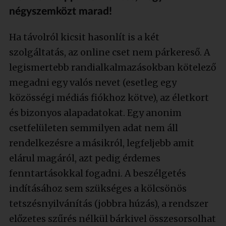
négyszemközt marad!
Ha távolról kicsit hasonlít is a két
szolgáltatás, az online cset nem párkereső. A
legismertebb randialkalmazásokban kötelező
megadni egy valós nevet (esetleg egy
közösségi médiás fiókhoz kötve), az életkort
és bizonyos alapadatokat. Egy anonim
csetfelületen semmilyen adat nem áll
rendelkezésre a másikról, legfeljebb amit
elárul magáról, azt pedig érdemes
fenntartásokkal fogadni. A beszélgetés
indításához sem szükséges a kölcsönös
tetszésnyilvánítás (jobbra húzás), a rendszer
előzetes szűrés nélkül bárkivel összesorsolhat