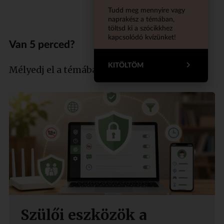
Tudd meg mennyire vagy
naprakész a témában,
töltsd ki a szócikkhez
kapcsolódó kvízünket!
Van 5 perced?
KITÖLTÖM
Mélyedj el a témában szakértőnkkel!
Szülői eszközök a