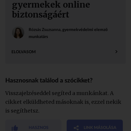
gyermekek online
biztonságáért
Rózsás Zsuzsanna
, gyermekvédelmi elemző
munkatárs
ELOLVASOM
Hasznosnak találod a szócikket?
Visszajelzéseddel segíted a munkánkat. A
cikket elküldheted másoknak is, ezzel nekik
is segíthetsz.
HASZNOS
LINK MÁSOLÁSA