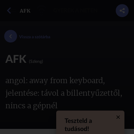
vissza a szótárba
AFK
GYEREK A NETEN
Vissza a szótárba
AFK
(Szleng)
angol: away from keyboard,
jelentése: távol a billentyűzettől,
nincs a gépnél
Teszteld a
Quiz aba
tudásod!