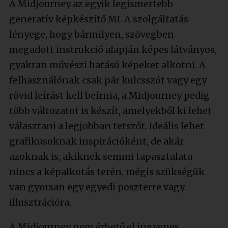
A Midjourney az egyik legismertebb
generatív képkészítő MI. A szolgáltatás
lényege, hogy bármilyen, szövegben
megadott instrukció alapján képes látványos,
gyakran művészi hatású képeket alkotni. A
felhasználónak csak pár kulcsszót vagy egy
rövid leírást kell beírnia, a Midjourney pedig
több változatot is készít, amelyekből ki lehet
választani a legjobban tetszőt. Ideális lehet
grafikusoknak inspirációként, de akár
azoknak is, akiknek semmi tapasztalata
nincs a képalkotás terén, mégis szükségük
van gyorsan egy egyedi poszterre vagy
illusztrációra.
A Midjourney nem érhető el ingyenes