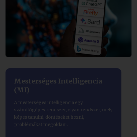
Mesterséges Intelligencia
(MI)
A mesterséges intelligencia egy
számítógépes rendszer, olyan rendszer, mely
képes tanulni, döntéseket hozni,
problémákat megoldani.