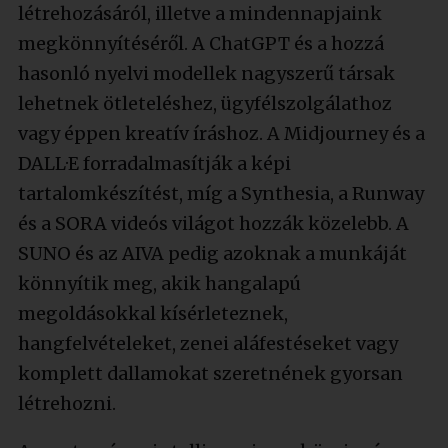
létrehozásáról, illetve a mindennapjaink
megkönnyítéséről. A ChatGPT és a hozzá
hasonló nyelvi modellek nagyszerű társak
lehetnek ötleteléshez, ügyfélszolgálathoz
vagy éppen kreatív íráshoz. A Midjourney és a
DALL·E forradalmasítják a képi
tartalomkészítést, míg a Synthesia, a Runway
és a SORA videós világot hozzák közelebb. A
SUNO és az AIVA pedig azoknak a munkáját
könnyítik meg, akik hangalapú
megoldásokkal kísérleteznek,
hangfelvételeket, zenei aláfestéseket vagy
komplett dallamokat szeretnének gyorsan
létrehozni.