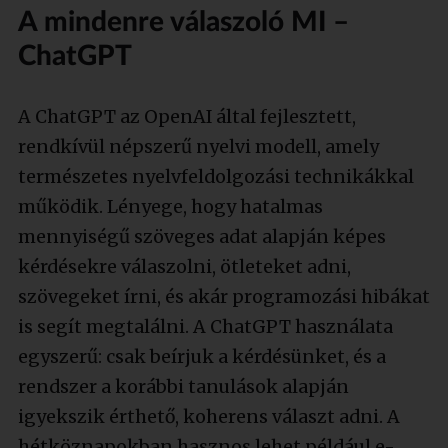
A mindenre válaszoló MI –
ChatGPT
A ChatGPT az OpenAI által fejlesztett,
rendkívül népszerű nyelvi modell, amely
természetes nyelvfeldolgozási technikákkal
működik. Lényege, hogy hatalmas
mennyiségű szöveges adat alapján képes
kérdésekre válaszolni, ötleteket adni,
szövegeket írni, és akár programozási hibákat
is segít megtalálni. A ChatGPT használata
egyszerű: csak beírjuk a kérdésünket, és a
rendszer a korábbi tanulások alapján
igyekszik érthető, koherens választ adni. A
hétköznapokban hasznos lehet például e-