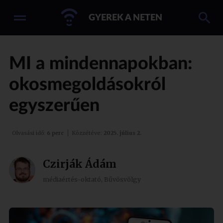
GYEREK A NETEN
MI a mindennapokban:
okosmegoldásokról
egyszerűen
Olvasási idő:
6 perc
Közzétéve:
2025. július 2.
Czirják Ádám
médiaértés-oktató, Bűvösvölgy