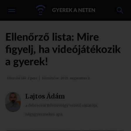
GYEREK A NETEN
Ellenőrző lista: Mire
figyelj, ha videójátékozik
a gyerek!
Olvasási idő:
2 perc
Közzétéve:
2021. augusztus 2.
Lajtos Ádám
a debreceni Bűvösvölgy vezető oktatója,
négygyermekes apa