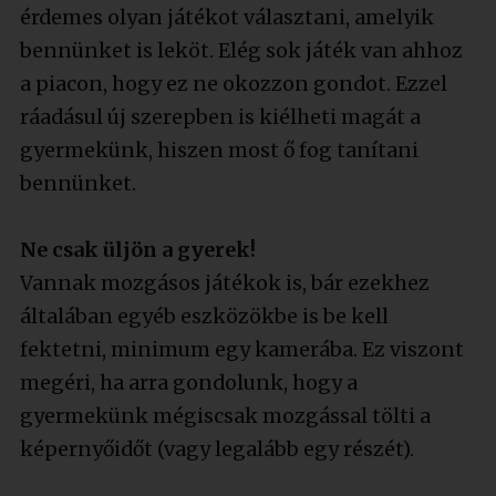
érdemes olyan játékot választani, amelyik
bennünket is leköt. Elég sok játék van ahhoz
a piacon, hogy ez ne okozzon gondot. Ezzel
ráadásul új szerepben is kiélheti magát a
gyermekünk, hiszen most ő fog tanítani
bennünket.
Ne csak üljön a gyerek!
Vannak mozgásos játékok is, bár ezekhez
általában egyéb eszközökbe is be kell
fektetni, minimum egy kamerába. Ez viszont
megéri, ha arra gondolunk, hogy a
gyermekünk mégiscsak mozgással tölti a
képernyőidőt (vagy legalább egy részét).