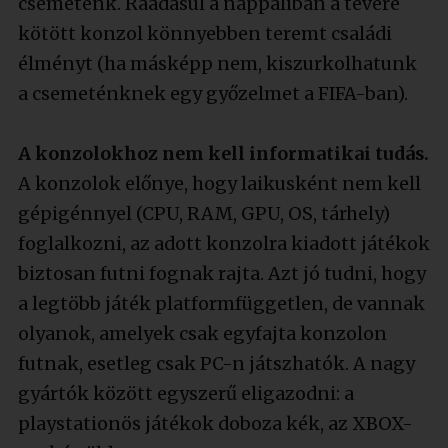
csemeténk. Ráadásul a nappaliban a tévére
kötött konzol könnyebben teremt családi
élményt (ha másképp nem, kiszurkolhatunk
a csemeténknek egy győzelmet a FIFA-ban).
A konzolokhoz nem kell informatikai tudás.
A konzolok előnye, hogy laikusként nem kell
gépigénnyel (CPU, RAM, GPU, OS, tárhely)
foglalkozni, az adott konzolra kiadott játékok
biztosan futni fognak rajta. Azt jó tudni, hogy
a legtöbb játék platformfüggetlen, de vannak
olyanok, amelyek csak egyfajta konzolon
futnak, esetleg csak PC-n játszhatók. A nagy
gyártók között egyszerű eligazodni: a
playstationös játékok doboza kék, az XBOX-