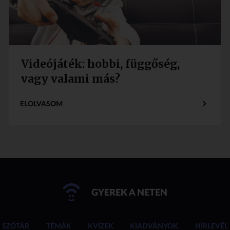
Videójáték: hobbi, függőség,
vagy valami más?
ELOLVASOM
GYEREK A NETEN
SZÓTÁR
TÉMÁK
KVÍZEK
KIADVÁNYOK
HÍRLEVÉL