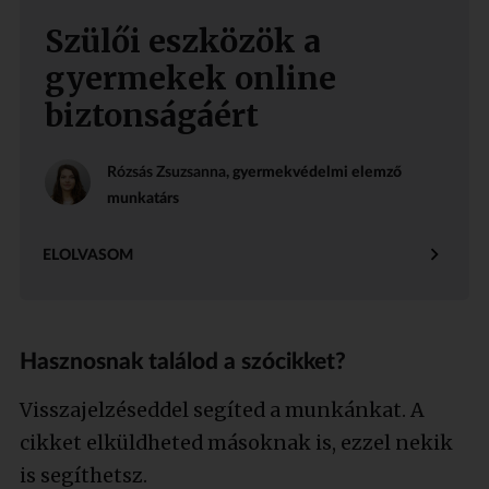
Szülői eszközök a
gyermekek online
biztonságáért
Rózsás Zsuzsanna
, gyermekvédelmi elemző
munkatárs
ELOLVASOM
Hasznosnak találod a szócikket?
Visszajelzéseddel segíted a munkánkat. A
cikket elküldheted másoknak is, ezzel nekik
is segíthetsz.