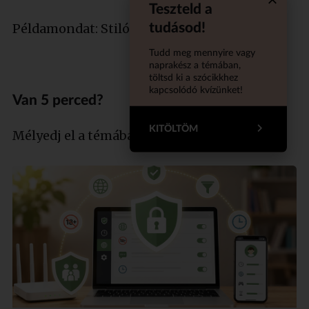
Teszteld a
Quiz aba
tudásod!
Példamondat: Stiló a kabid!
Tudd meg mennyire vagy
naprakész a témában,
töltsd ki a szócikkhez
kapcsolódó kvízünket!
Van 5 perced?
KITÖLTÖM
Mélyedj el a témában szakértőnkkel!