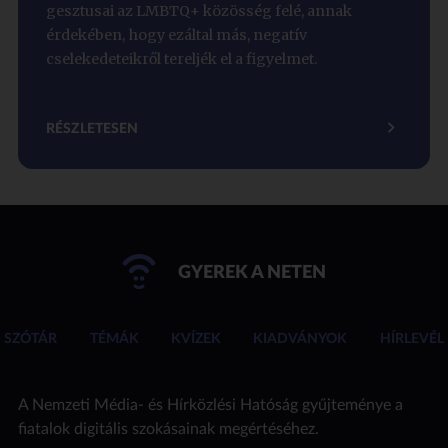
gesztusai az LMBTQ+ közösség felé, annak
érdekében, hogy ezáltal más, negatív
cselekedeteikről tereljék el a figyelmet.
RÉSZLETESEN
GYEREK A NETEN
SZÓTÁR
TÉMÁK
KVÍZEK
KIADVÁNYOK
HÍRLEVÉL
A Nemzeti Média- és Hírközlési Hatóság gyűjteménye a
fiatalok digitális szokásainak megértéséhez.