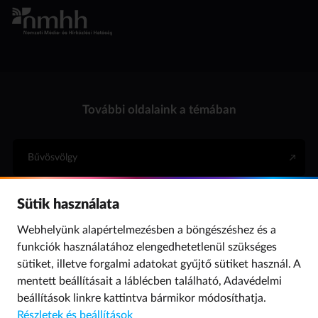
További oldalaink a témában
Bűvösvölgy
Sütik használata
Internet Hotline
Webhelyünk alapértelmezésben a böngészéshez és a
funkciók használatához elengedhetetlenül szükséges
Para (gyermekvédelem)
sütiket, illetve forgalmi adatokat gyűjtő sütiket használ. A
mentett beállításait a láblécben található,
Adavédelmi
beállítások
linkre kattintva bármikor módosíthatja.
© 2019 NMHH Minden jog fenntartva. | Tárhelyszolgáltató: Nemzeti Média- és
Részletek és beállítások