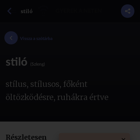
vissza a szótárba
stiló
GYEREK A NETEN
Vissza a szótárba
stiló
(Szleng)
stílus, stílusos, főként
öltözködésre, ruhákra értve
Részletesen