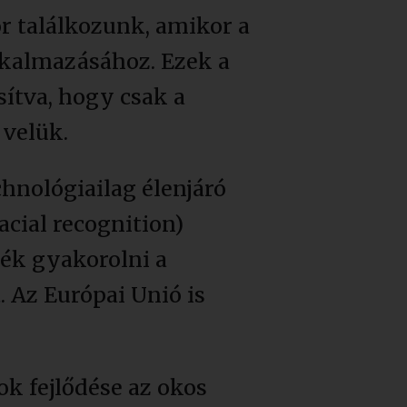
 találkozunk, amikor a
lkalmazásához. Ezek a
ítva, hogy csak a
 velük.
hnológiailag élenjáró
cial recognition)
ék gyakorolni a
 Az Európai Unió is
ok fejlődése az okos