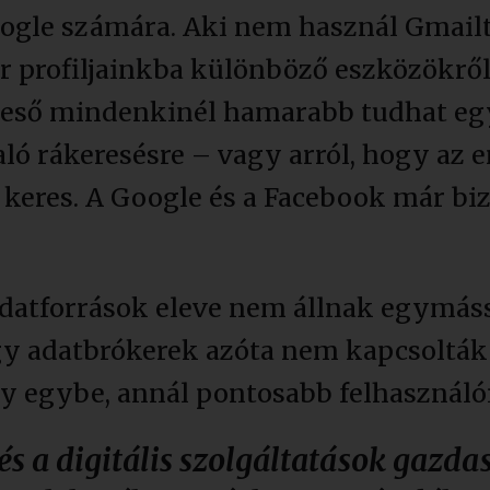
oogle számára. Aki nem használ Gmailt,
or profiljainkba különböző eszközökről
reső mindenkinél hamarabb tudhat egy
ló rákeresésre – vagy arról, hogy az 
keres. A Google és a Facebook már biz
adatforrások eleve nem állnak egymáss
 adatbrókerek azóta nem kapcsolták 
y egybe, annál pontosabb felhasználói p
s a digitális szolgáltatások gazda