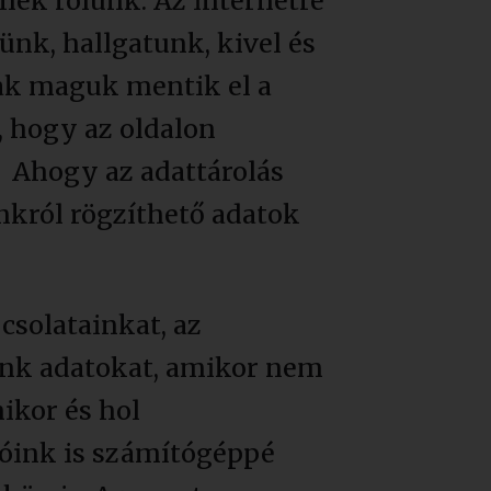
ek rólunk. Az internetre
nk, hallgatunk, kivel és
ak maguk mentik el a
 hogy az oldalon
. Ahogy az adattárolás
król rögzíthető adatok
csolatainkat, az
lunk adatokat, amikor nem
ikor és hol
tóink is számítógéppé