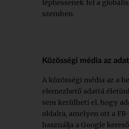
léphessenek fel a globáli
szemben.
Közösségi média az adat
A közösségi média az a he
elemezhető adattá életünk
sem kerülheti el, hogy ad
oldalra, amelyen ott a FB
használja a Google keresőj