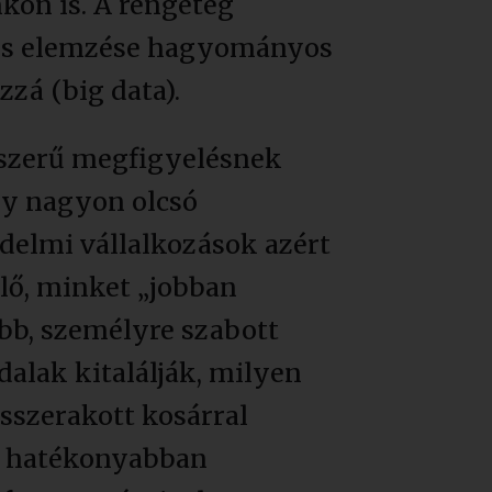
kön is. A rengeteg
e és elemzése hagyományos
zzá (big data).
rszerű megfigyelésnek
agy nagyon olcsó
edelmi vállalkozások azért
lő, minket „jobban
bb, személyre szabott
alak kitalálják, milyen
sszerakott kosárral
gy hatékonyabban