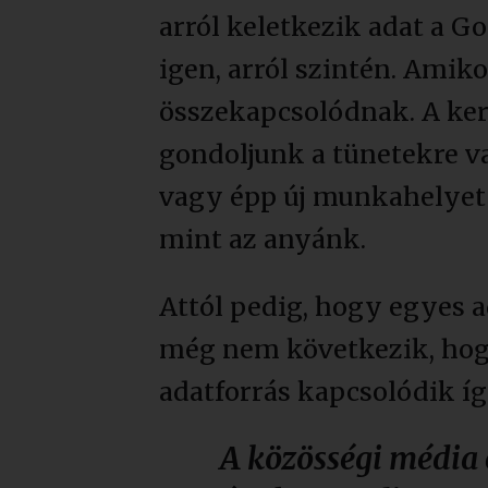
arról keletkezik adat a G
igen, arról szintén. Amik
összekapcsolódnak. A ke
gondoljunk a tünetekre va
vagy épp új munkahelyet 
mint az anyánk.
Attól pedig, hogy egyes 
még nem következik, hogy
adatforrás kapcsolódik íg
A közösségi média é