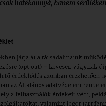
csak hatékonnyá, hanem sérülékenny
éklet
kben járja át a társadalmaink működés
ezésre (opt out) – kevesen vágynak dig
llető érdeklődés azonban érezhetően n
ban az Általános adatvédelem rendelet
mely a felhasználók érdekeit védi, péld
szolgáltatókat, valamint jogot tart fenn