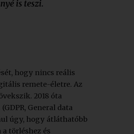
é is teszi.
ét, hogy nincs reális
itális remete-életre. Az
övekszik. 2018 óta
 (GDPR, General data
ául úgy, hogy átláthatóbb
 a törléshez és