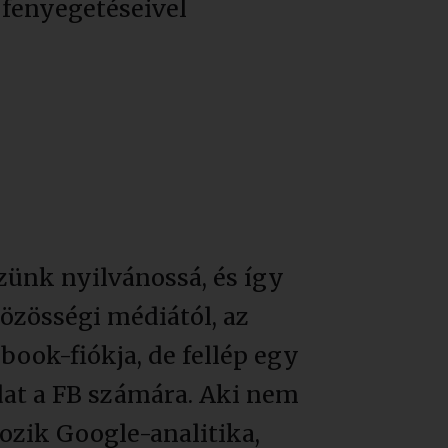
 fenyegetéseivel
zünk nyilvánossá, és így
özösségi médiától, az
book-fiókja, de fellép egy
adat a FB számára. Aki nem
tozik Google-analitika,