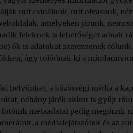
vagyis személyes információt gyűjten
ják mit csinálunk, mit olvasunk, nézü
weboldalak, amelyeken járunk, nemcs
ik feleknek is lehetőséget adnak rá,
kie) ők is adatokat szerezzenek rólunk
ökken, úgy tolódnak ki a mindannyiun
ási helyünket, a közösségi média a kap
inkat, néhány játék akkor is gyűjt ró
is fotóink metaadatai pedig megőrzik m
meráink, a médialejátszóink és az au