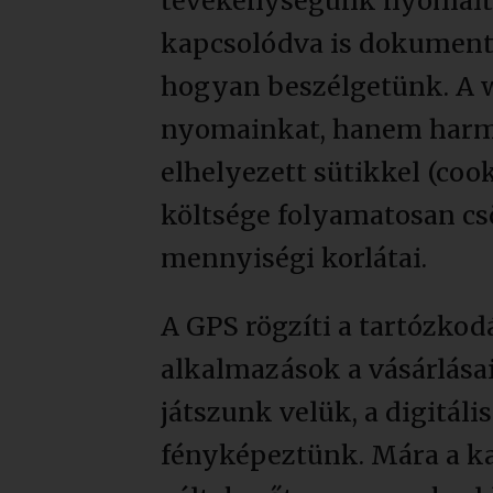
tevékenységünk nyomait, 
kapcsolódva is dokumentál
hogyan beszélgetünk. A 
nyomainkat, hanem harmad
elhelyezett sütikkel (coo
költsége folyamatosan cs
mennyiségi korlátai.
A GPS rögzíti a tartózkod
alkalmazások a vásárlása
játszunk velük, a digitál
fényképeztünk. Mára a ka