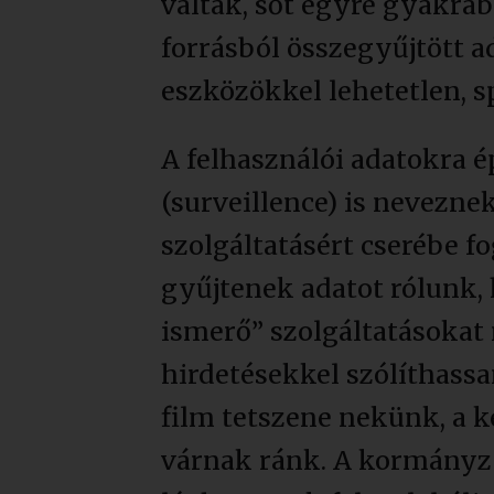
váltak, sőt egyre gyakra
forrásból összegyűjtött 
eszközökkel lehetetlen, s
A felhasználói adatokra 
(surveillence) is nevezne
szolgáltatásért cserébe f
gyűjtenek adatot rólunk,
ismerő” szolgáltatásokat 
hirdetésekkel szólíthassa
film tetszene nekünk, a 
várnak ránk. A kormányza