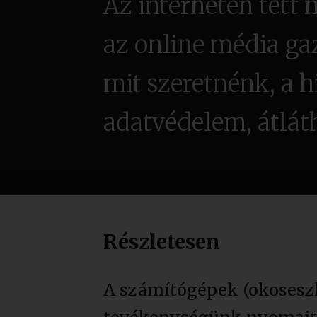
Az interneten tett 
az online média ga
mit szeretnénk, a 
adatvédelem, átlát
Részletesen
A számítógépek (okoseszk