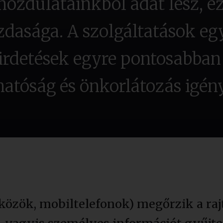
mozdulatainkból adat lesz, e
zdasága. A szolgáltatások eg
hirdetések egyre pontosabban
hatóság és önkorlátozás igén
özök, mobiltelefonok) megőrzik a raj