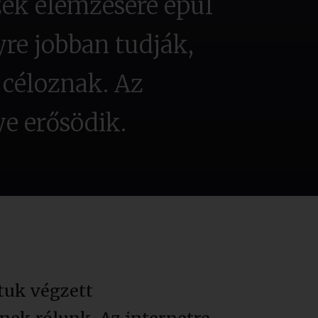
zek elemzésére épül
yre jobban tudják,
 céloznak. Az
ye erősödik.
tuk végzett