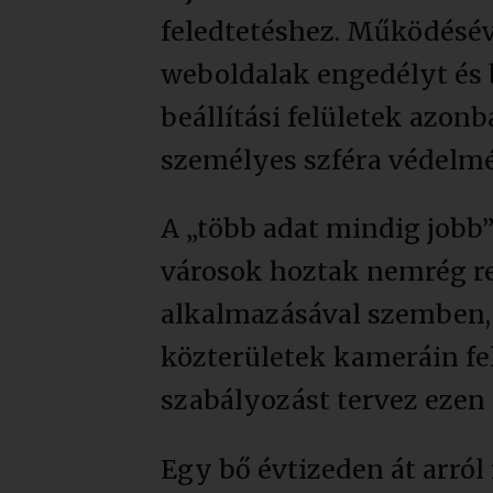
feledtetéshez. Működésé
weboldalak engedélyt és b
beállítási felületek azo
személyes szféra védelmé
A „több adat mindig jobb”
városok hoztak nemrég ren
alkalmazásával szemben,
közterületek kameráin fel
szabályozást tervez ezen 
Egy bő évtizeden át arról