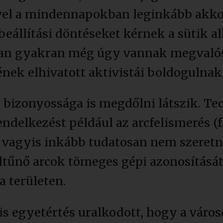
vel a mindennapokban leginkább akkor
eállítási döntéseket kérnek a sütik a
nban gyakran még úgy vannak megvalós
nek elhivatott aktivistái boldogulnak
 bizonyossága is megdőlni látszik. Tec
delkezést például az arcfelismerés (fa
 vagyis inkább tudatosan nem szeretn
tűnő arcok tömeges gépi azonosítását.
a területen.
 is egyetértés uralkodott, hogy a város