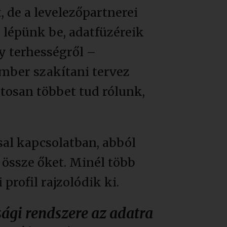
 de a levelezőpartnerei
 lépünk be, adatfüzéreik
 terhességről –
ember szakítani tervez
tosan többet tud rólunk,
al kapcsolatban, abból
össze őket. Minél több
rofil rajzolódik ki.
sági rendszere az adatra