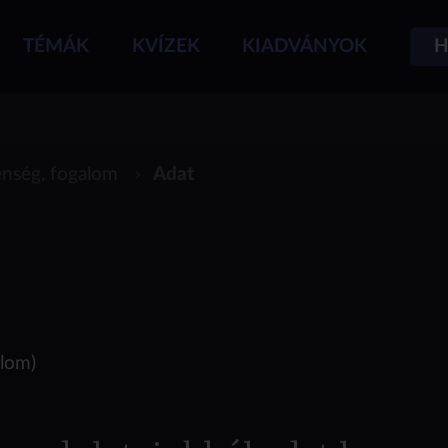
TÉMÁK
KVÍZEK
KIADVÁNYOK
H
enség, fogalom
Adat
alom)