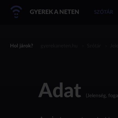
GYEREK A NETEN
SZÓTÁR
Hol járok?
gyerekaneten.hu
Szótár
Jel
Adat
(Jelenség, fog