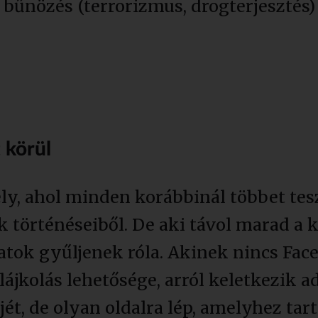
s bűnözés (terrorizmus, drogterjesztés)
 körül
ly, ahol minden korábbinál többet tes
 történéseiből. De aki távol marad a k
atok gyűljenek róla. Akinek nincs Face
-lájkolás lehetősége, arról keletkezik 
ét, de olyan oldalra lép, amelyhez tar