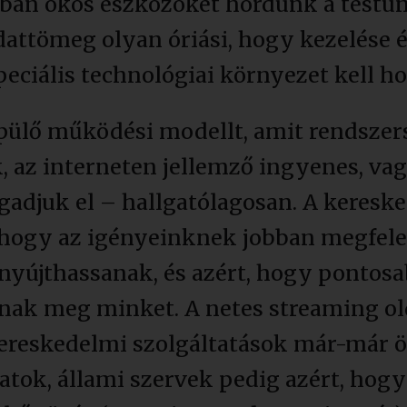
bban okos eszközöket hordunk a testün
adattömeg olyan óriási, hogy kezelés
peciális technológiai környezet kell ho
épülő működési modellt, amit rendsze
k, az interneten jellemző ingyenes, v
ogadjuk el – hallgatólagosan. A keresk
 hogy az igényeinknek jobban megfele
nyújthassanak, és azért, hogy pontosa
nak meg minket. A netes streaming old
kereskedelmi szolgáltatások már-már ö
tok, állami szervek pedig azért, ho