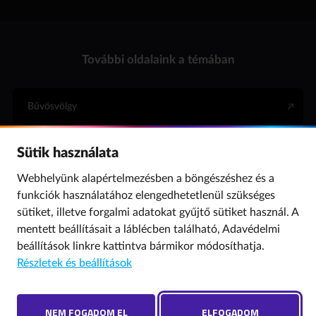
További oldalaink a témában
Bűvösvölgy
Sütik használata
Internet Hotline
Webhelyünk alapértelmezésben a böngészéshez és a
funkciók használatához elengedhetetlenül szükséges
Para (gyermekvédelem)
sütiket, illetve forgalmi adatokat gyűjtő sütiket használ. A
mentett beállításait a láblécben található,
Adavédelmi
beállítások
linkre kattintva bármikor módosíthatja.
© 2019 NMHH Minden jog fenntartva. | Tárhelyszolgáltató: Nemzeti Média- és
Részletek és beállítások
Hírközlési Hatóság
Adatvédelmi beállítások
Hibát találtál? Új szót javasolnál? Írj nekünk!
NEM FOGADOM EL
ELFOGADOM