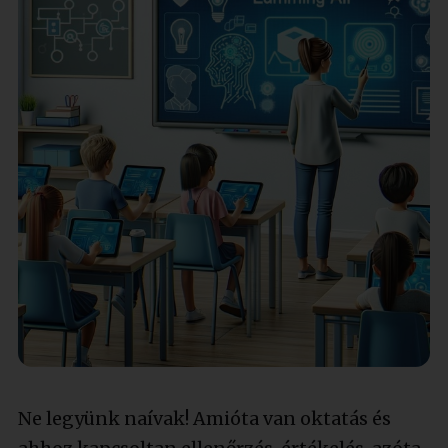
Ne legyünk naívak! Amióta van oktatás és