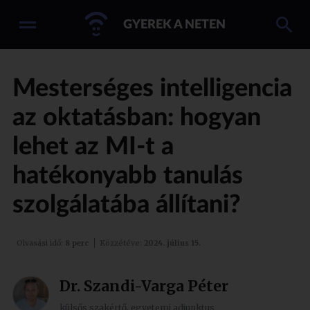
GYEREK A NETEN
Mesterséges intelligencia
az oktatásban: hogyan
lehet az MI-t a
hatékonyabb tanulás
szolgálatába állítani?
Olvasási idő:
8 perc
Közzétéve:
2024. július 15.
Dr. Szandi-Varga Péter
külsős szakértő, egyetemi adjunktus