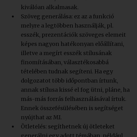
kiválóan alkalmasak.
Szöveg generálása: ez az a funkció
melyre a legtöbben használják, pl.
esszék, prezentációk szöveges elemeit
képes nagyon hatékonyan előállítani,
illetve a megírt esszék stílusának
finomításában, választékosabbá
tételében tudnak segíteni. Ha egy
dolgozatot több időpontban írtunk,
annak stílusa kissé el fog ütni, pláne, ha
más-más forrás felhasználásával írtuk.
Ennek összefésülésében is segítséget
nyújthat az MI.
Ötletelés: segíthetnek új ötleteket
generálni egy adott témában, például,