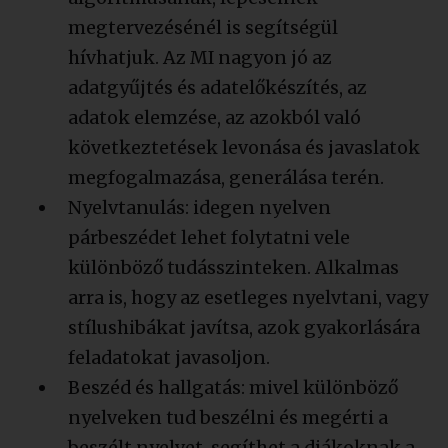
megtervezésénél is segítségül
hívhatjuk. Az MI nagyon jó az
adatgyűjtés és adatelőkészítés, az
adatok elemzése, az azokból való
következtetések levonása és javaslatok
megfogalmazása, generálása terén.
Nyelvtanulás: idegen nyelven
párbeszédet lehet folytatni vele
különböző tudásszinteken. Alkalmas
arra is, hogy az esetleges nyelvtani, vagy
stílushibákat javítsa, azok gyakorlására
feladatokat javasoljon.
Beszéd és hallgatás: mivel különböző
nyelveken tud beszélni és megérti a
beszélt nyelvet, segíthet a diákoknak a