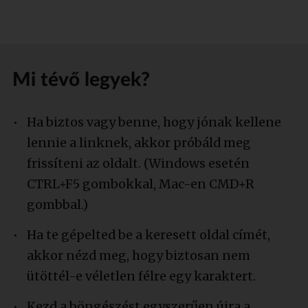
Mi tévő legyek?
Ha biztos vagy benne, hogy jónak kellene
lennie a linknek, akkor próbáld meg
frissíteni az oldalt. (Windows esetén
CTRL+F5 gombokkal, Mac-en CMD+R
gombbal.)
Ha te gépelted be a keresett oldal címét,
akkor nézd meg, hogy biztosan nem
ütöttél-e véletlen félre egy karaktert.
Kezd a böngészést egyszerűen újra a