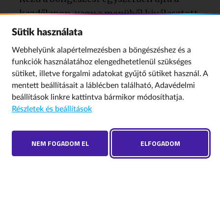
kezdőlapon, vagy a menüből kiválasztott
bármelyik aloldalon.
Sütik használata
Webhelyünk alapértelmezésben a böngészéshez és a
funkciók használatához elengedhetetlenül szükséges
Ha egyik lehetőség sem oldja meg a
sütiket, illetve forgalmi adatokat gyűjtő sütiket használ. A
problémát kérünk, írj róla két sort az
mentett beállításait a láblécben található,
Adavédelmi
info@nmhh.hu
címre, hogy utána járhassunk.
beállítások
linkre kattintva bármikor módosíthatja.
Köszönjük!
Részletek és beállítások
NEM FOGADOM EL
ELFOGADOM
VISSZA A KEZDŐLAPRA
GYEREK A NETEN